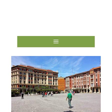
ESCRÍBENOS

LLÁMANOS
670 71 00 81
944 30 24 83