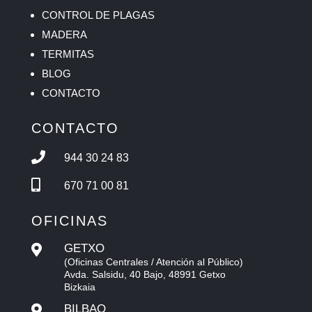
CONTROL DE PLAGAS
MADERA
TERMITAS
BLOG
CONTACTO
CONTACTO

944 30 24 83

670 71 00 81
OFICINAS
GETXO

(Oficinas Centrales / Atención al Público)
Avda. Salsidu, 40 Bajo, 48991 Getxo
Bizkaia
BILBAO
