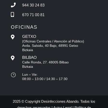

944 30 24 83

670 71 00 81
OFICINAS
GETXO

(Oficinas Centrales / Atención al Público)
Avda. Salsidu, 40 Bajo, 48991 Getxo
Bizkaia
BILBAO

Calle Ronda, 27. 48005 Bilbao
Bizkaia
}
Lun – Vie:
08:00 – 13:00 / 14:30 – 17:30
2025 © Copyright Desinfecciones Abando. Todos los
derechos reservados |
Aviso Legal
|
Política de