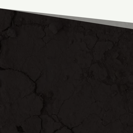
TERMITAS VS HORMIGAS
Diferencias
particulares entre
termitas y hormigas
Las diferencias que nos ayudan a distinguirlas se
localizan en:
Respecto a termitas