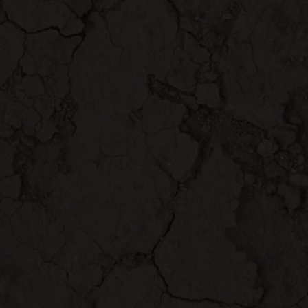
/ hormigas aladas
Respecto a termitas
/ hormigas obreras
(sin alas)