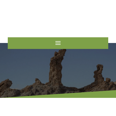
ESCRÍBENOS

LLÁMANOS
670 71 00 81
944 30 24 83