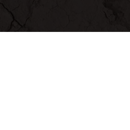
¡SOLICITE UNA INSPECCIÓN Y
PRESUPUESTO GRATIS!

944 30 24 83
CONSULTA - PRESUPUESTO
De las más de 3.000
especies de termitas,