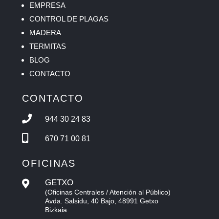
EMPRESA
CONTROL DE PLAGAS
MADERA
TERMITAS
BLOG
CONTACTO
CONTACTO

944 30 24 83

670 71 00 81
OFICINAS
GETXO

(Oficinas Centrales / Atención al Público)
Avda. Salsidu, 40 Bajo, 48991 Getxo
Bizkaia