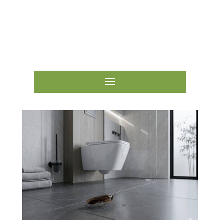
ESCRÍBENOS

LLÁMANOS
670 71 00 81
944 30 24 83