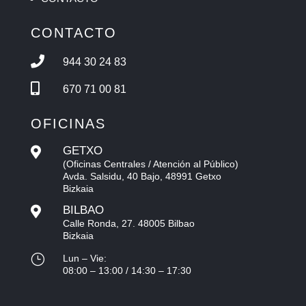
CONTACTO

944 30 24 83

670 71 00 81
OFICINAS
GETXO

(Oficinas Centrales / Atención al Público)
Avda. Salsidu, 40 Bajo, 48991 Getxo
Bizkaia
BILBAO

Calle Ronda, 27. 48005 Bilbao
Bizkaia
}
Lun – Vie:
08:00 – 13:00 / 14:30 – 17:30