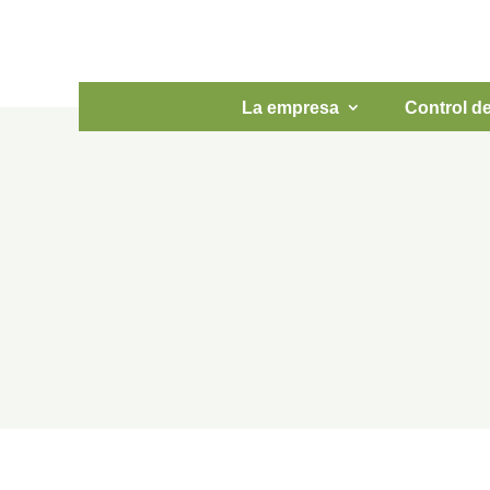
La empresa
Control d
Nuevo sistem
Bilbao
Dic 9, 2016
|
Noticias