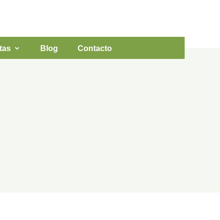
NOS
LLÁMANOS

81
944 30 24 83
tas
Blog
Contacto
as en el Gran