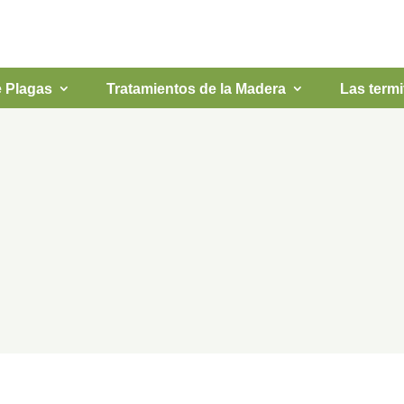
ESCRÍBE
670 71 00 
e Plagas
Tratamientos de la Madera
Las termi
a para eliminar rat