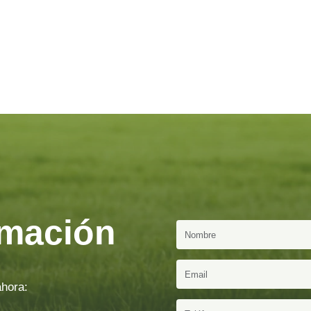
rmación
ahora: