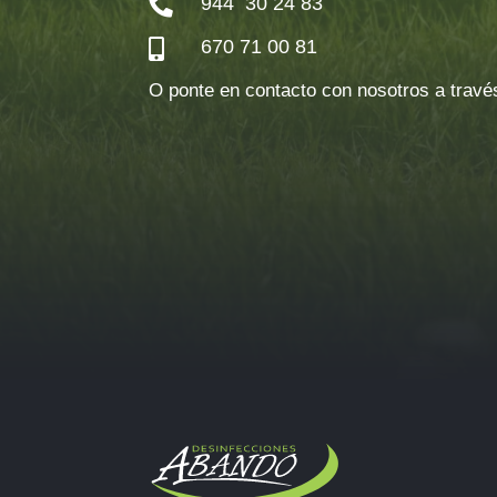
944 30 24 83

670 71 00 81

O ponte en contacto con nosotros a través