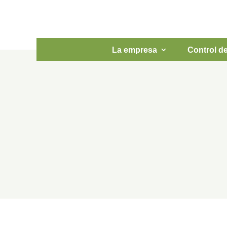
La empresa
Control d
Los 10 mejor
plagas
Jun 12, 2015
|
Artículos