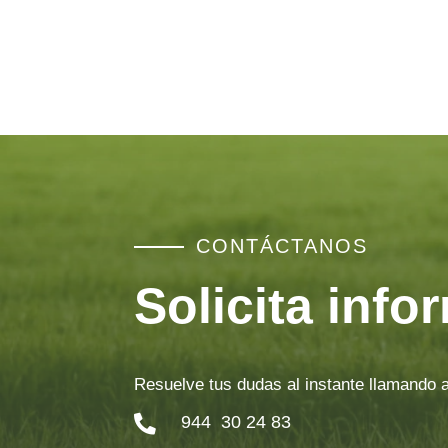
recomendaciones serán similares a las que expo
especificando los puntos críticos que han favore
CONTÁCTANOS
Solicita info
Resuelve tus dudas al instante llamando 
944 30 24 83
