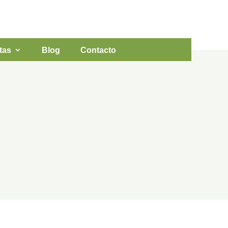
NOS
LLÁMANOS

81
944 30 24 83
tas
Blog
Contacto
trol de