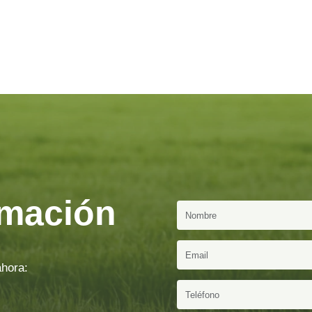
nemos en este post, pero adaptadas a tu vivienda o local
cido la plaga.
rmación
ahora: