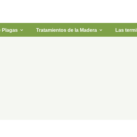
ESCRÍBE
670 71 00 
e Plagas
Tratamientos de la Madera
Las termi
es consejos de con